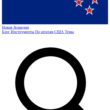
Новая Зеландия
Блог
Инструменты
По штатам США
Темы