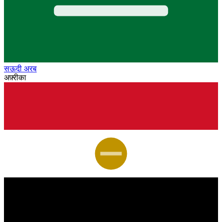
सऊदी अरब
अफ़्रीका