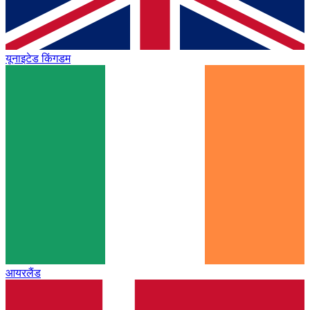
यूनाइटेड किंगडम
आयरलैंड