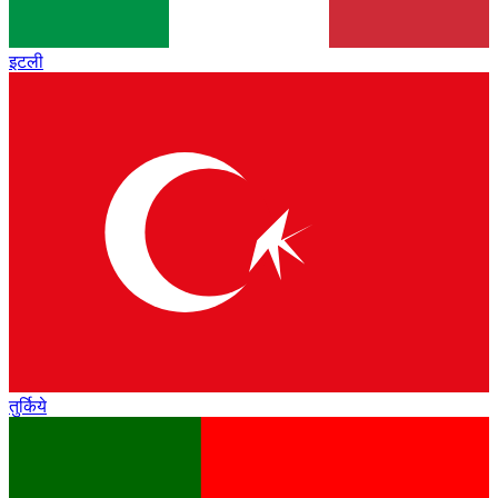
इटली
तुर्किये