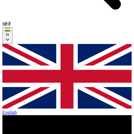
खोजें
hi
English