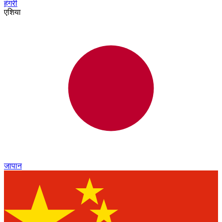
हंगरी
एशिया
जापान