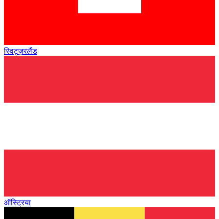
स्विट्ज़रलैंड
ऑस्ट्रिया