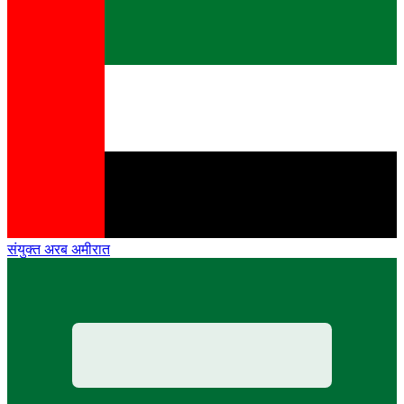
संयुक्त अरब अमीरात