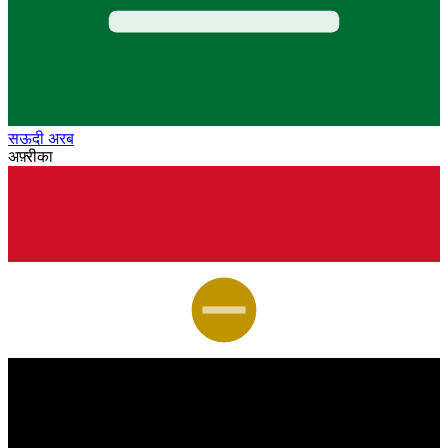
सऊदी अरब
अफ़्रीका