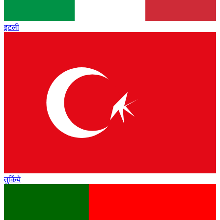
इटली
तुर्किये