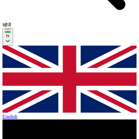
खोजें
hi
English