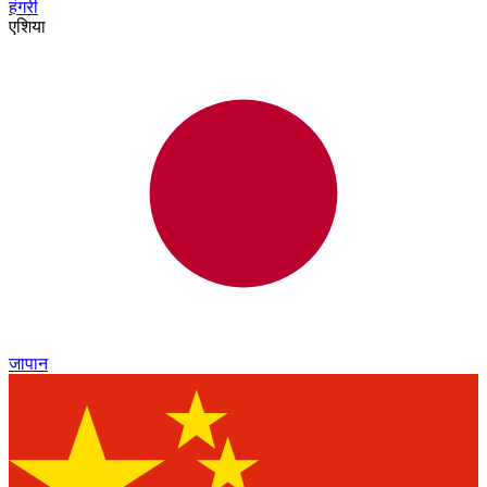
हंगरी
एशिया
जापान