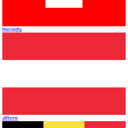
स्विट्ज़रलैंड
ऑस्ट्रिया