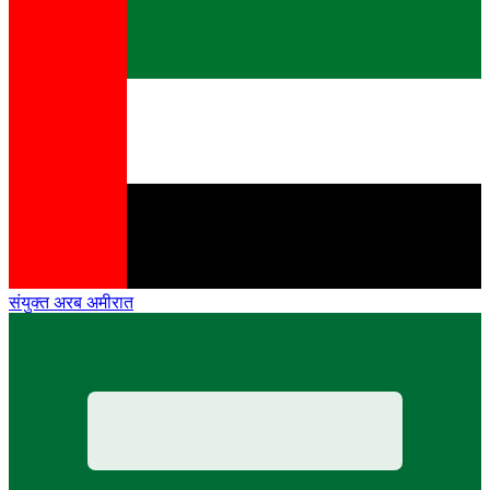
संयुक्त अरब अमीरात