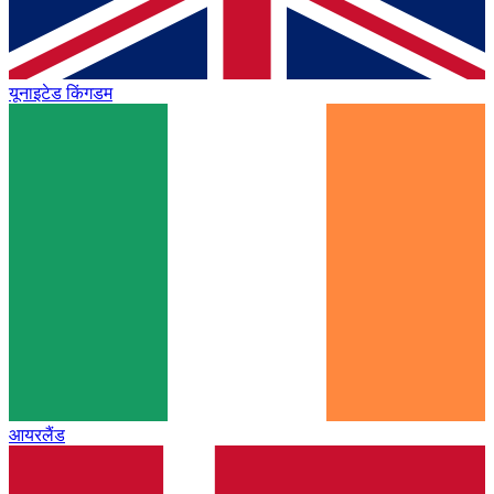
यूनाइटेड किंगडम
आयरलैंड