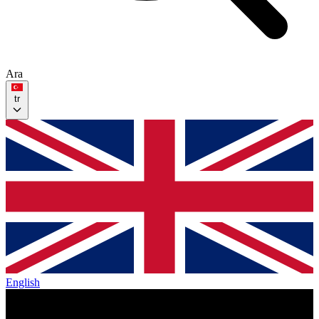
Ara
tr
English