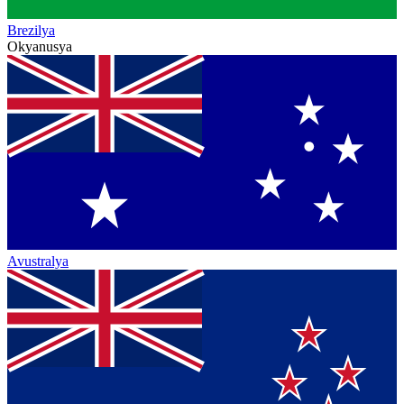
Brezilya
Okyanusya
Avustralya