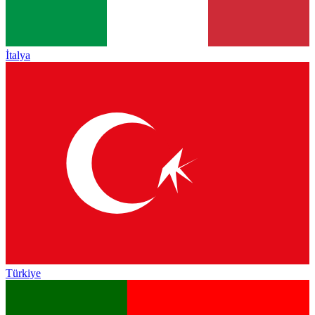
İtalya
Türkiye