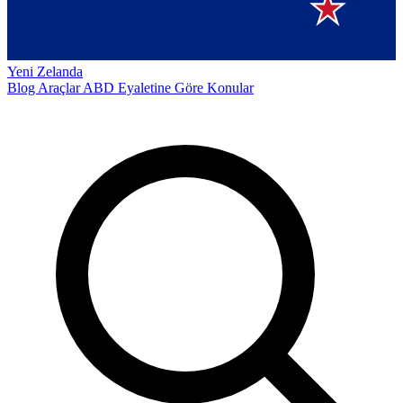
Yeni Zelanda
Blog
Araçlar
ABD Eyaletine Göre
Konular