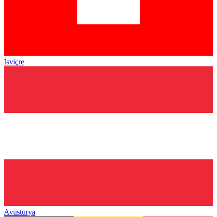
İsviçre
Avusturya