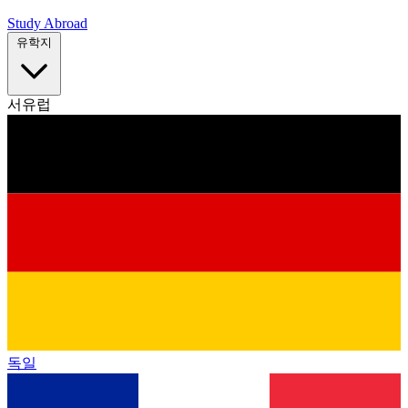
Study Abroad
유학지
서유럽
독일