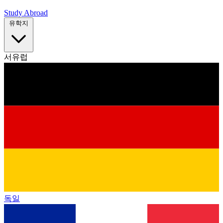
Study Abroad
유학지
서유럽
독일